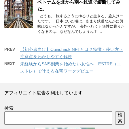
ベトナムを北から南へ鉄道で縦断してみ
た。
どうも。 旅するようにゆるりと生きる、旅人けー
たです。 日本にいた頃は、あまり鉄道なんかに興
味はなかったんですが、 海外へ行くと無性に乗りた
くなるのは、なぜなんでしょうね？ …
PREV
【初心者向け】Coincheck NFTとは？特徴・使い方・
注意点をわかりやすく解説
NEXT
未経験からSNS副業を始めたい女性へ｜ESTRE（エ
ストレ）で叶える在宅ワークデビュー
アフィリエイト広告を利用しています
検索
検
索