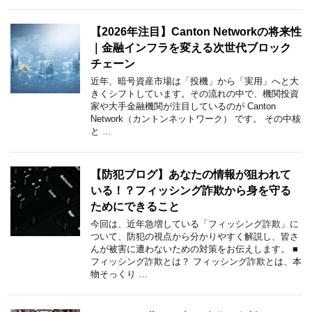
【2026年注目】Canton Networkの将来性
｜金融インフラを変える次世代ブロック
チェーン
近年、暗号資産市場は「投機」から「実用」へと大
きくシフトしています。その流れの中で、機関投資
家や大手金融機関が注目しているのが Canton
Network（カントンネットワーク） です。 その中核
と …
【防犯ブログ】あなたの情報が狙われて
いる！？フィッシング詐欺から身を守る
ためにできること
今回は、近年急増している「フィッシング詐欺」に
ついて、防犯の視点から分かりやすく解説し、皆さ
んが被害に遭わないための対策をお伝えします。 ■
フィッシング詐欺とは？ フィッシング詐欺とは、本
物そっくり …