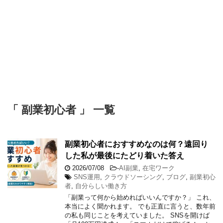
「 副業初心者 」 一覧
副業初心者におすすめなのは何？遠回り
した私が最後にたどり着いた答え
2026/07/08
-
AI副業
,
在宅ワーク
SNS運用
,
クラウドソーシング
,
ブログ
,
副業初心
者
,
自分らしい働き方
「副業って何から始めればいいんですか？」 これ、
本当によく聞かれます。 でも正直に言うと、数年前
の私も同じことを考えていました。 SNSを開けば