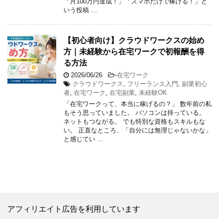
「月100万円達成！」「スマホだけで稼げる！」と
いう投稿 …
【初心者向け】クラウドワークスの始め
方｜未経験から在宅ワークで初報酬を得
る方法
2026/06/26
-
在宅ワーク
クラウドワークス
,
フリーランス入門
,
副業初心
者
,
在宅ワーク
,
在宅副業
,
未経験OK
「在宅ワークって、本当に稼げるの？」 数年前の私
もそう思っていました。 パソコンは持っている。
ネットもつながる。 でも特別な資格もスキルもな
い。 正直なところ、「自分には無理じゃないかな」
と感じてい …
アフィリエイト広告を利用しています