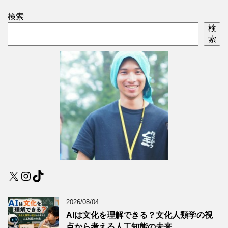
検索
検
索
X
Instagram
TikTok
2026/08/04
AIは文化を理解できる？文化人類学の視
点から考える人工知能の未来