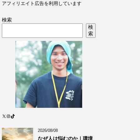
アフィリエイト広告を利用しています
検索
検
索
X
Instagram
TikTok
2026/08/08
なぜ人は悩むのか｜環境