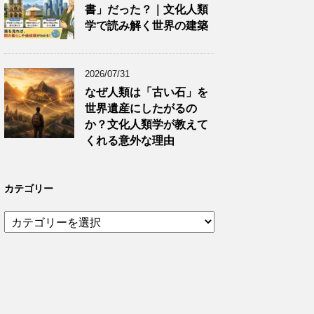
書」だった？｜文化人類
学で読み解く世界の建築
2026/07/31
なぜ人類は「古い石」を
世界遺産にしたがるの
か？文化人類学が教えて
くれる意外な理由
カテゴリー
カ
テ
ゴ
リ
ー