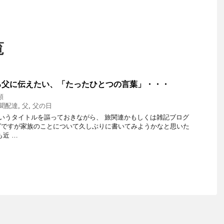
覧
る父に伝えたい、「たったひとつの言葉」・・・
類
聞配達
,
父
,
父の日
いうタイトルを謳っておきながら、 旅関連かもしくは雑記ブログ
グですが家族のことについて久しぶりに書いてみようかなと思いた
も近 …