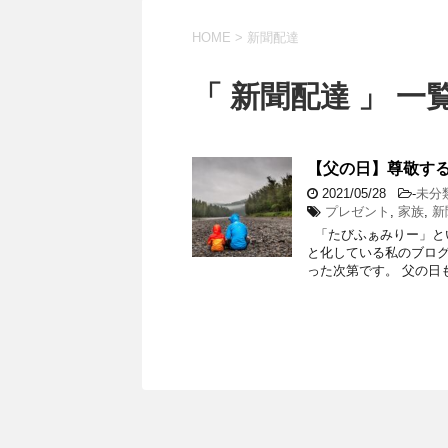
HOME
>
新聞配達
「 新聞配達 」 一
【父の日】尊敬す
2021/05/28
-
未分
プレゼント
,
家族
,
新
「たびふぁみりー」と
と化している私のブロ
った次第です。 父の日