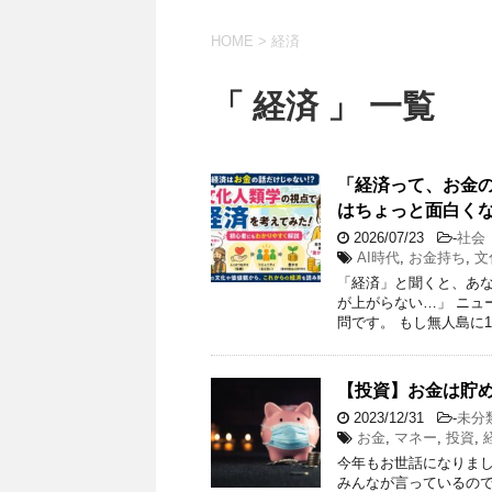
HOME
>
経済
「 経済 」 一覧
「経済って、お金
はちょっと面白く
2026/07/23
-
社会
AI時代
,
お金持ち
,
文
「経済」と聞くと、あな
が上がらない…」 ニュ
問です。 もし無人島に1
【投資】お金は貯
2023/12/31
-
未分
お金
,
マネー
,
投資
,
今年もお世話になりまし
みんなが言っているので