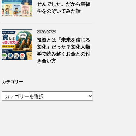
せんでした。だから幸福
学をのぞいてみた話
2026/07/29
投資とは「未来を信じる
文化」だった？文化人類
学で読み解くお金との付
き合い方
カテゴリー
カ
テ
ゴ
リ
ー