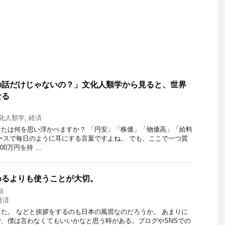
の話だけじゃないの？」文化人類学から見ると、世界
なる
化人類学
,
経済
たは何を思い浮かべますか？ 「円安」「株価」「物価高」「給料
ースで毎日のように耳にする言葉ですよね。 でも、ここで一つ質
00万円を持 …
めるよりも使うことが大切。
類
経済
た。 などと挨拶をするのも日本の風習なのだろうか。 あまりに
、僕は言わなくてもいいかなと思う時がある。ブログやSNSでの