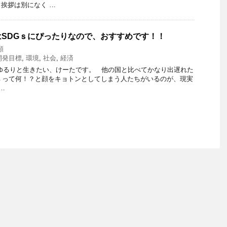
挨拶は別になく …
SDGｓにぴったりなので、おすすめです！！
類
開発目標
,
環境
,
社会
,
経済
ゆるりと生きたい、けーたです。 他の国と比べてかなり出遅れた
ｓって何！？と顔をキョトンとしてしまう人たちがいるのが、現実
…