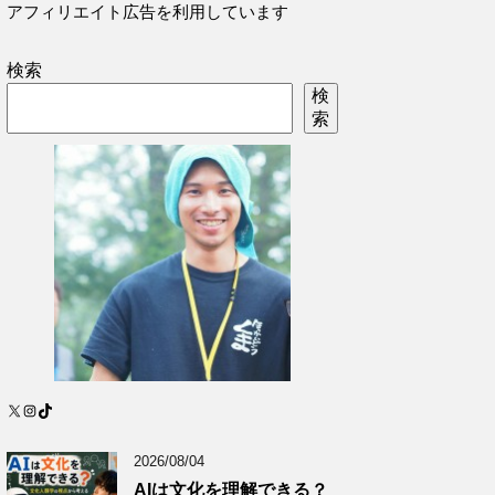
アフィリエイト広告を利用しています
検索
検
索
X
Instagram
TikTok
2026/08/04
AIは文化を理解できる？