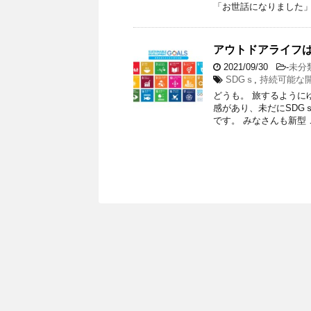
「お世話になりました」
アウトドアライフは
2021/09/30
-
未分
SDGｓ
,
持続可能な
どうも。 旅するように
感があり、未だにSDG
です。 みなさんも新型 