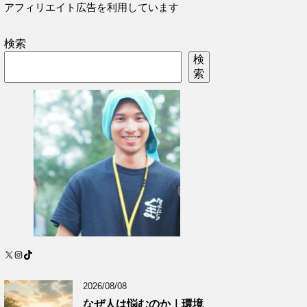
アフィリエイト広告を利用しています
検索
検
索
X
Instagram
TikTok
2026/08/08
なぜ人は悩むのか｜環境