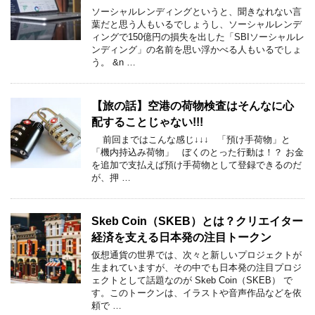
ソーシャルレンディングというと、聞きなれない言
葉だと思う人もいるでしょうし、ソーシャルレンデ
ィングで150億円の損失を出した「SBIソーシャルレ
ンディング」の名前を思い浮かべる人もいるでしょ
う。 &n …
【旅の話】空港の荷物検査はそんなに心
配することじゃない!!!
前回まではこんな感じ↓↓↓ 「預け手荷物」と
「機内持込み荷物」 ぼくのとった行動は！？ お金
を追加で支払えば預け手荷物として登録できるのだ
が、押 …
Skeb Coin（SKEB）とは？クリエイター
経済を支える日本発の注目トークン
仮想通貨の世界では、次々と新しいプロジェクトが
生まれていますが、その中でも日本発の注目プロジ
ェクトとして話題なのが Skeb Coin（SKEB） で
す。このトークンは、イラストや音声作品などを依
頼で …