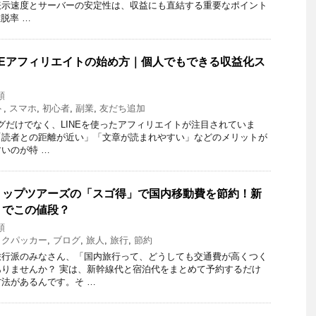
表示速度とサーバーの安定性は、収益にも直結する重要なポイント
離脱率 …
NEアフィリエイトの始め方｜個人でもできる収益化ス
類
ト
,
スマホ
,
初心者
,
副業
,
友だち追加
やブログだけでなく、LINEを使ったアフィリエイトが注目されていま
「読者との距離が近い」「文章が読まれやすい」などのメリットが
いのが特 …
トップツアーズの「スゴ得」で国内移動費を節約！新
トでこの値段？
類
ックパッカー
,
ブログ
,
旅人
,
旅行
,
節約
旅行派のみなさん、「国内旅行って、どうしても交通費が高くつく
りませんか？ 実は、新幹線代と宿泊代をまとめて予約するだけ
法があるんです。そ …