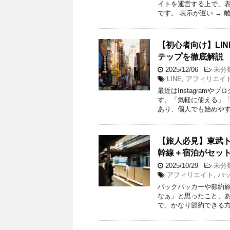
イトを運営する上で、
です。 表示が遅い → 
【初心者向け】LI
テップを徹底解説
2025/12/06
-
未分
LINE
,
アフィリエイ
最近はInstagram
す。「気軽に使える」
あり、個人でも始めやす
【旅人必見】東武
幹線＋宿泊がセッ
2025/10/29
-
未分
アフィリエイト
,
バ
バックパッカーや節約
なぁ」と思ったこと、あ
で、かなり節約できる方