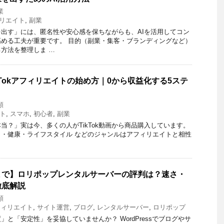
業
リエイト
,
副業
出す」には、匿名性や安心感を保ちながらも、AIを活用してコン
める工夫が重要です。 目的（副業・集客・ブランディングなど）
方法を整理しま …
kTokアフィリエイトの始め方｜0から収益化する5ステ
類
ト
,
スマホ
,
初心者
,
副業
て本当？」実は今、多くの人がTikTok動画から商品購入しています。
・健康・ライフスタイル などのジャンルはアフィリエイトと相性
まで】ロリポップレンタルサーバーの評判は？速さ・
徹底解説
類
フィリエイト
,
サイト運営
,
ブログ
,
レンタルサーバー
,
ロリポップ
と「安定性」を妥協していませんか？ WordPressでブログやサ