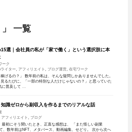
 」 一覧
15選｜会社員の私が「家で働く」という選択肢に本
た
ワーク
bライター
,
アフィリエイト
,
ブログ運営
,
在宅ワーク
稼げるの？」 数年前の私は、そんな疑問しかありませんでした。
を見るたびに、「一部の特別な人だけじゃないの？」と思っていた
気に普及して …
｜知識ゼロから副収入を作るまでのリアルな話
業
,
アフィリエイト
,
ブログ
」 最初にそう聞いたとき、正直な感想は、 「また怪しい副業
って、数年前はNFT、メタバース、動画編集、せどり。 次から次へ