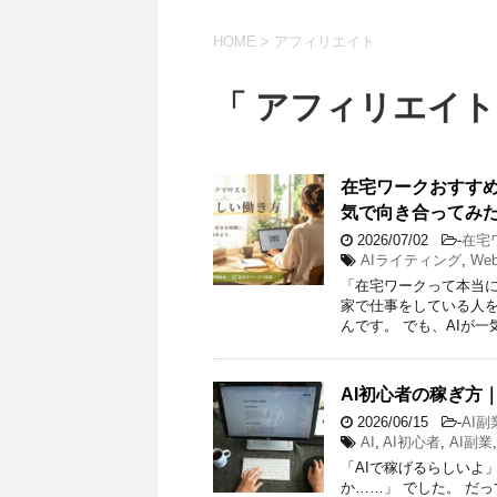
HOME
>
アフィリエイト
「 アフィリエイト
在宅ワークおすすめ
気で向き合ってみ
2026/07/02
-
在宅
AIライティング
,
We
「在宅ワークって本当に
家で仕事をしている人
んです。 でも、AIが一
AI初心者の稼ぎ方
2026/06/15
-
AI副
AI
,
AI初心者
,
AI副業
「AIで稼げるらしいよ
か……」 でした。 だ