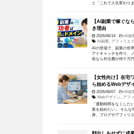
と「これで人生変わりま
【AI副業で稼ぐな
き理由
2026/06/14
-
AI副
AI副業
,
アフィリエ
AIの登場で、副業の世界
アイキャッチを作り、ノ
前なら外注費が何十万円
【女性向け】在宅
ら始めるWebデザ
2026/06/07
-
AI副
Webデザイン
,
アフ
「通勤時間をなくしたい
業を始めたい」 そんな
身、ブログやアフィリエ
顔出しをせずに成果