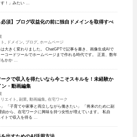
す！」みたい …
ら必須】ブログ収益化の前に独自ドメインを取得すべ
業
イト
,
ドメイン
,
ブログ
,
ホームページ
は大きく変わりました。 ChatGPTで記事を書き、画像生成AIで
ーコードツールでホームページまで作れる時代です。 正直、数年
もかか …
ワークで収入を得たいなら今こそスキルを！未経験か
イン・動画編集
業
ィリエイト
,
副業
,
動画編集
,
在宅ワーク
」 「子育てや家事と両立しながら働きたい」 「将来のために副
理由から、在宅ワークに興味を持つ女性が増えています。 私自
イトで収入を得る …
を出すためのAI活用方法