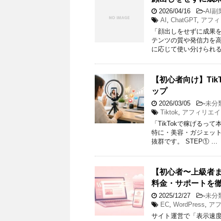
2026/04/16
-
AI副
AI
,
ChatGPT
,
アフィ
「顔出しをせずに成果を
テンツの質や発信力を高
に応じて使い分けられる
【初心者向け】Ti
ップ
2026/03/05
-
未分
Tiktok
,
アフィリエイ
「TikTokで稼げるっ
特に・美容・ガジェット
抜群です。 STEP① …
【初心者〜上級者
料金・サポートを
2025/12/27
-
未分
EC
,
WordPress
,
ア
サイト運営で「表示速度」