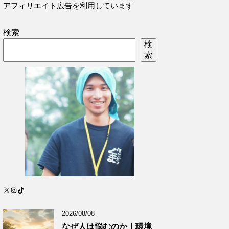
アフィリエイト広告を利用しています
検索
検
索
X
Instagram
TikTok
2026/08/08
なぜ人は悩むのか｜環境