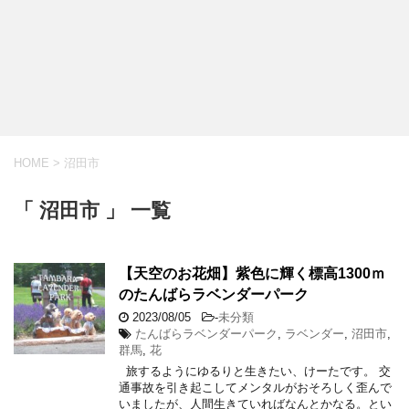
HOME
>
沼田市
「 沼田市 」 一覧
【天空のお花畑】紫色に輝く標高1300ｍ
のたんばらラベンダーパーク
2023/08/05
-
未分類
たんばらラベンダーパーク
,
ラベンダー
,
沼田市
,
群馬
,
花
旅するようにゆるりと生きたい、けーたです。 交
通事故を引き起こしてメンタルがおそろしく歪んで
いましたが、人間生きていればなんとかなる。とい