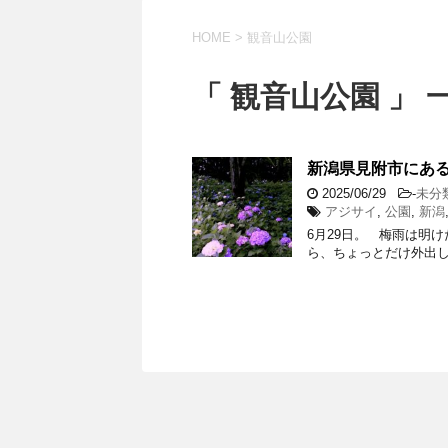
HOME
>
観音山公園
「 観音山公園 」 
新潟県見附市にあ
2025/06/29
-
未分
アジサイ
,
公園
,
新潟
6月29日。 梅雨は明
ら、ちょっとだけ外出し