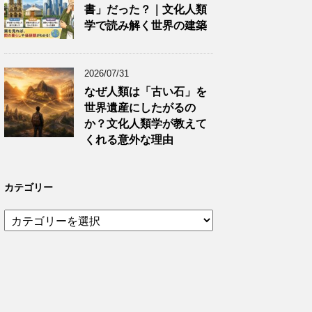
書」だった？｜文化人類
学で読み解く世界の建築
2026/07/31
なぜ人類は「古い石」を
世界遺産にしたがるの
か？文化人類学が教えて
くれる意外な理由
カテゴリー
カ
テ
ゴ
リ
ー