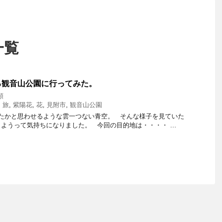
一覧
る観音山公園に行ってみた。
類
,
旅
,
紫陽花
,
花
,
見附市
,
観音山公園
けたかと思わせるような雲一つない青空。 そんな様子を見ていた
ようって気持ちになりました。 今回の目的地は・・・・ …