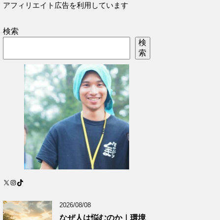
アフィリエイト広告を利用しています
検索
検
索
X
Instagram
TikTok
2026/08/08
なぜ人は悩むのか｜環境