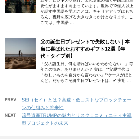
近年、ビジネスや旅行、文化交流の場で中国語の重
要性がますます高まっています。世界で13億人以上
が話す中国語を学ぶことは、キャリアアップはもち
ろん、視野を広げる大きなきっかけとなります。こ
こでは、中国語 …
父の誕生日プレゼントで失敗しない｜本
当に喜ばれたおすすめギフト12選【年
代・タイプ別】
「父の誕生日、何を贈ればいいかわからない…」毎
年この悩み、ありませんか？ 実は、**父親世代は
「欲しいものを自分から言わない」**ケースがほと
んど。だからこそ誕生日プレゼントは、✔ 実用 …
PREV
SEI（セイ）とは？高速・低コストなブロックチェー
ンの仕組みと将来性
NEXT
暗号資産TRUMPの魅力とリスク：コミュニティ主導
型プロジェクトの未来