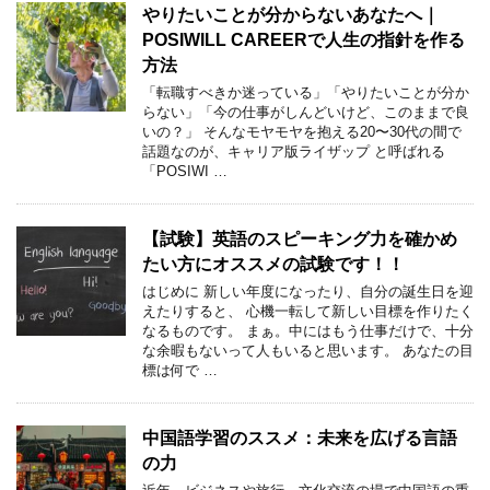
やりたいことが分からないあなたへ｜
POSIWILL CAREERで人生の指針を作る
方法
「転職すべきか迷っている」「やりたいことが分か
らない」「今の仕事がしんどいけど、このままで良
いの？」 そんなモヤモヤを抱える20〜30代の間で
話題なのが、キャリア版ライザップ と呼ばれる
「POSIWI …
【試験】英語のスピーキング力を確かめ
たい方にオススメの試験です！！
はじめに 新しい年度になったり、自分の誕生日を迎
えたりすると、 心機一転して新しい目標を作りたく
なるものです。 まぁ。中にはもう仕事だけで、十分
な余暇もないって人もいると思います。 あなたの目
標は何で …
中国語学習のススメ：未来を広げる言語
の力