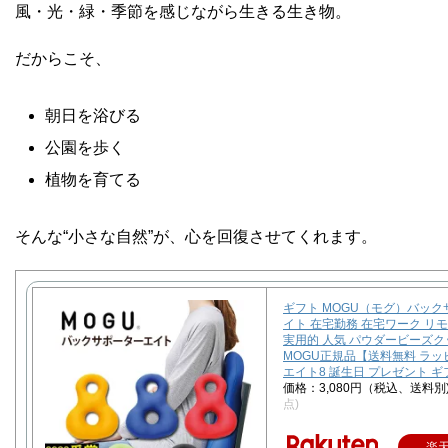
風・光・緑・季節を感じながら生きる生き物。
だからこそ、
朝日を浴びる
公園を歩く
植物を育てる
そんな“小さな自然”が、心を回復させてくれます。
ギフト MOGU（モグ）バッ
イト 在宅勤務 在宅ワーク リ
実用的 人気 パウダービーズ
MOGU正規品【送料無料 ラ
エイト8 誕生日 プレゼント ギ
価格：3,080円（税込、送料別
点)
楽