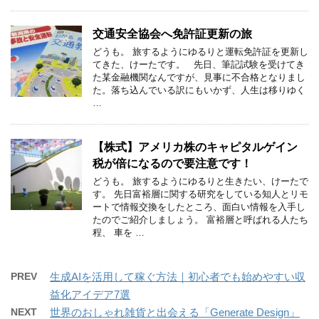
交通安全協会へ免許証更新の旅
どうも。 旅するようにゆるりと運転免許証を更新し
てきた、けーたです。 先日、筆記試験を受けてき
た某金融機関なんですが、見事に不合格となりまし
た。落ち込んでいる訳にもいかず、人生は移りゆく
…
【株式】アメリカ株のキャピタルゲイン
税が倍になるので要注意です！
どうも。 旅するようにゆるりと生きたい、けーたで
す。 先日富裕層に関する研究をしている知人とリモ
ートで情報交換をしたところ、面白い情報を入手し
たのでご紹介しましょう。 富裕層と呼ばれる人たち
程、 車を …
PREV
生成AIを活用して稼ぐ方法｜初心者でも始めやすい収
益化アイデア7選
NEXT
世界のおしゃれ雑貨と出会える「Generate Design」