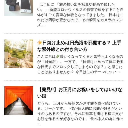
はじめに 「旅の想い出を写真や動画で残した
い。」 新型コロナウィルスの影響で旅をすること自
体がすごく貴重な体験となってきました。 日本はこ
れだけ四季が豊かなので、その瞬間をカメラのレン
ズ …
日焼け止めは日光浴を邪魔する？ 上手
な紫外線との付き合い方
こんにちは
暖かくなってくると気持ちよくなるの
が「日光浴」。 一方で、「日焼け止めって体に必要
な日光までブロックしてしまうのでは？」と感じた
ことはありませんか？ 今日はこのテーマについ …
【発見!!】お正月にお祝いをしてはいけな
い国
どうも。 正月から毎朝欠かさず餅を食べ続けてい
る、けーたです。 僕が個人的にお餅が好きだとい
うのもあるのですが、それに拍車を掛ける様に父が
お餅を作るのが好きなのです。 食べる人の為に作っ
…