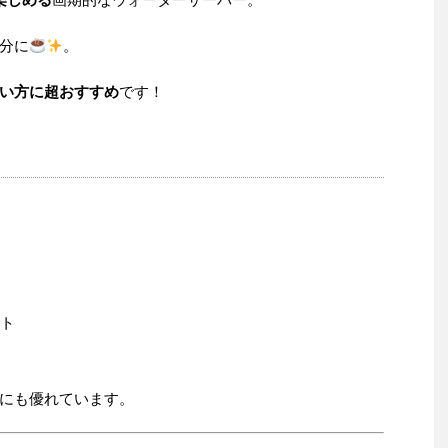
分に
。
い方に超おすすめ
です！
ット
にも優れています。