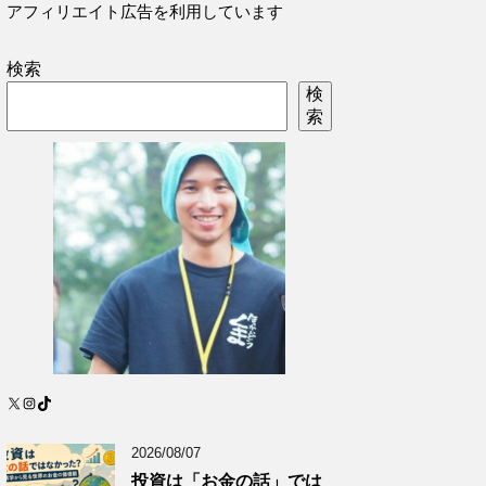
アフィリエイト広告を利用しています
検索
検
索
X
Instagram
TikTok
2026/08/07
投資は「お金の話」では