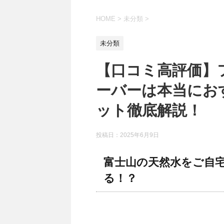
HOME
>
未分類
>
未分類
【口コミ高評価】
ーバーは本当にお
ット徹底解説！
投稿日：
2025年6月9日
富士山の天然水をご自
る！？