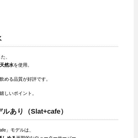
水
した、
天然水
を使用。
飲める品質が好評です。
嬉しいポイント。
あり（Slat+cafe）
afe」モデルは、
楽しめる
画期的なウォーターサーバー。