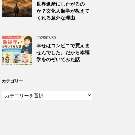
世界遺産にしたがるの
か？文化人類学が教えて
くれる意外な理由
2026/07/30
幸せはコンビニで買えま
せんでした。だから幸福
学をのぞいてみた話
カテゴリー
カ
テ
ゴ
リ
ー