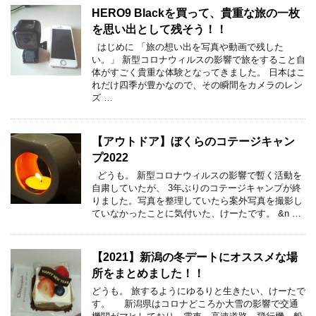
HERO9 Blackを買って、貴重な旅の一枚
を思い出として残そう！！
はじめに 「旅の想い出を写真や動画で残した
い。」 新型コロナウィルスの影響で旅をすること自
体がすごく貴重な体験となってきました。 日本はこ
れだけ四季が豊かなので、その瞬間をカメラのレン
ズ …
【アウトドア】ぼくらのコテージキャン
プ2022
どうも。 新型コロナウィルスの影響で暫く活動を
自粛していたが、 3年ぶりのコテージキャンプが終
りました。写真を整理していたら案外写真を撮影し
ていなかったことに気付いた、けーたです。 &n …
【2021】新潟の冬デートにオススメな場
所をまとめました！！
どうも。 旅するようにゆるりと生きたい、けーたで
す。 新潟県はコロナどころか大雪の影響で交通