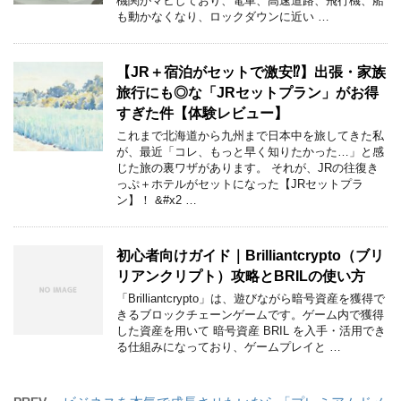
機関がマヒしており、電車、高速道路、飛行機、船
も動かなくなり、ロックダウンに近い …
【JR＋宿泊がセットで激安⁉】出張・家族
旅行にも◎な「JRセットプラン」がお得
すぎた件【体験レビュー】
これまで北海道から九州まで日本中を旅してきた私
が、最近「コレ、もっと早く知りたかった…」と感
じた旅の裏ワザがあります。 それが、JRの往復き
っぷ＋ホテルがセットになった【JRセットプラ
ン】！ &#x2 …
初心者向けガイド｜Brilliantcrypto（ブリ
リアンクリプト）攻略とBRILの使い方
「Brilliantcrypto」は、遊びながら暗号資産を獲得で
きるブロックチェーンゲームです。ゲーム内で獲得
した資産を用いて 暗号資産 BRIL を入手・活用でき
る仕組みになっており、ゲームプレイと …