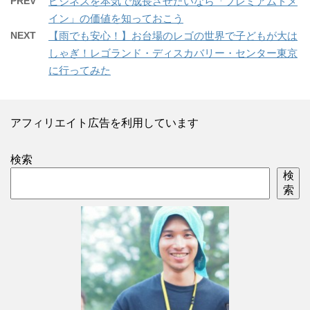
PREV
ビジネスを本気で成長させたいなら「プレミアムドメ
イン」の価値を知っておこう
NEXT
【雨でも安心！】お台場のレゴの世界で子どもが大は
しゃぎ！レゴランド・ディスカバリー・センター東京
に行ってみた
アフィリエイト広告を利用しています
検索
検
索