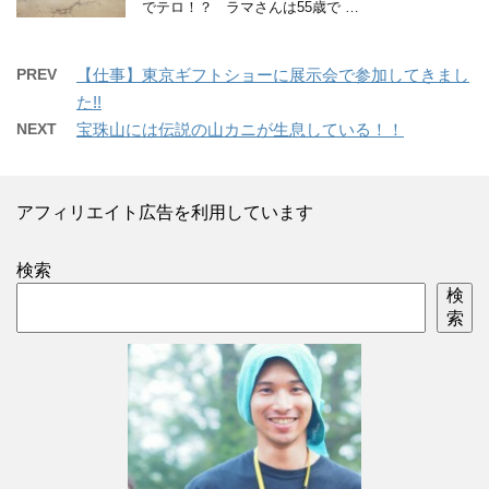
でテロ！？ ラマさんは55歳で …
PREV
【仕事】東京ギフトショーに展示会で参加してきまし
た!!
NEXT
宝珠山には伝説の山カニが生息している！！
アフィリエイト広告を利用しています
検索
検
索