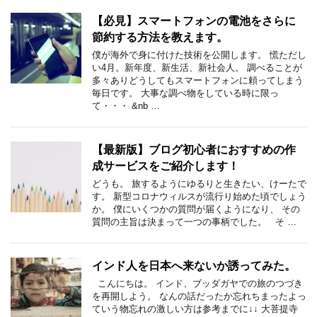
【必見】スマートフォンの電池をさらに
節約する方法を教えます。
僕が海外で身に付けた技術を公開します。 慌ただし
い4月。新年度、新生活、新社会人。 調べることが
多々ありどうしてもスマートフォンに頼ってしまう
毎日です。 大事な調べ物をしている時に限っ
て・・・ &nb …
【最新版】ブログ初心者におすすめの作
成サービスをご紹介します！
どうも。 旅するようにゆるりと生きたい、けーたで
す。 新型コロナウィルスが流行り始めた頃でしょう
か。 僕にいくつかの質問が届くようになり、 その
質問の主旨は決まって一つの事柄でした。 そ …
インド人を日本へ来ないか誘ってみた。
こんにちは。 インド、ブッダガヤでの旅のつづき
を再開しよう。 なんの話だったか忘れちまったよっ
ていう物忘れの激しい方は参考までに↓↓ 大菩提寺