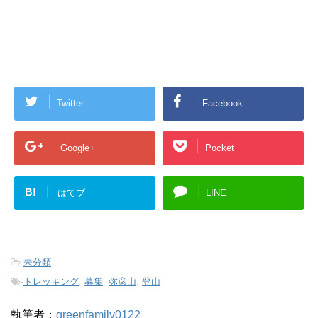
Twitter
Facebook
Google+
Pocket
B!
はてブ
LINE
-
未分類
-
トレッキング
,
募集
,
弥彦山
,
登山
執筆者：
greenfamily0122