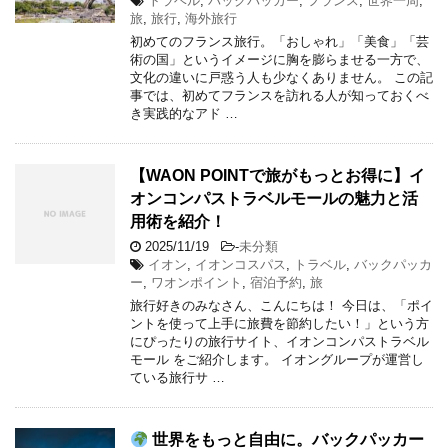
トラベル
,
バックパッカー
,
フランス
,
世界一周
,
旅
,
旅行
,
海外旅行
初めてのフランス旅行。「おしゃれ」「美食」「芸
術の国」というイメージに胸を膨らませる一方で、
文化の違いに戸惑う人も少なくありません。 この記
事では、初めてフランスを訪れる人が知っておくべ
き実践的なアド …
【WAON POINTで旅がもっとお得に】イ
オンコンパストラベルモールの魅力と活
用術を紹介！
2025/11/19
-
未分類
イオン
,
イオンコスパス
,
トラベル
,
バックパッカ
ー
,
ワオンポイント
,
宿泊予約
,
旅
旅行好きのみなさん、こんにちは！ 今日は、「ポイ
ントを使って上手に旅費を節約したい！」という方
にぴったりの旅行サイト、イオンコンパストラベル
モール をご紹介します。 イオングループが運営し
ている旅行サ …
世界をもっと自由に。バックパッカー