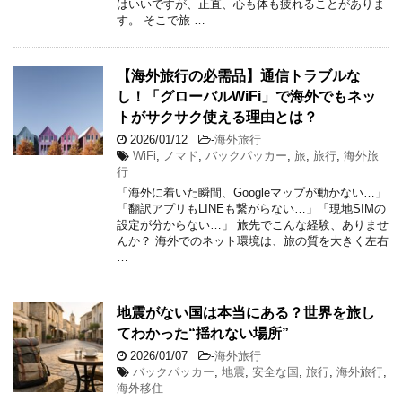
はいいですが、正直、心も体も疲れることがありま
す。 そこで旅 …
【海外旅行の必需品】通信トラブルな
し！「グローバルWiFi」で海外でもネッ
トがサクサク使える理由とは？
2026/01/12
-
海外旅行
WiFi
,
ノマド
,
バックパッカー
,
旅
,
旅行
,
海外旅
行
「海外に着いた瞬間、Googleマップが動かない…」
「翻訳アプリもLINEも繋がらない…」「現地SIMの
設定が分からない…」 旅先でこんな経験、ありませ
んか？ 海外でのネット環境は、旅の質を大きく左右
…
地震がない国は本当にある？世界を旅し
てわかった“揺れない場所”
2026/01/07
-
海外旅行
バックパッカー
,
地震
,
安全な国
,
旅行
,
海外旅行
,
海外移住