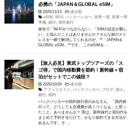
必携の「JAPAN＆GLOBAL eSIM」
2025/11/13
-
未分類
eSIM
,
Wi-fi
,
バックパッカー
,
世界一周
,
世界一周
準備
,
旅行
,
海外旅行
旅先で「Wi-Fiがつながらない」「SIMの設定が難し
い」と悩んだことはありませんか？そんな旅のスト
レスを一瞬で解消してくれるのが、**「JAPAN＆
GLOBAL eSIM」**です。 このeSIMを …
【旅人必見】東武トップツアーズの「ス
ゴ得」で国内移動費を節約！新幹線＋宿
泊がセットでこの値段？
2025/10/29
-
未分類
アフィリエイト
,
バックパッカー
,
ブログ
,
旅人
,
旅行
,
節約
バックパッカーや節約旅行派のみなさん、「国内旅
行って、どうしても交通費が高くつくなぁ」と思っ
たこと、ありませんか？ 実は、新幹線代と宿泊代を
まとめて予約するだけで、かなり節約できる方法が
あるんです。そ …