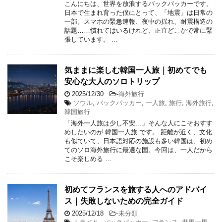
こんにちは、世界を放浪するバックパッカーです。
日本で生まれ育った僕にとって、「地震」は日常の
一部。スマホの緊急速報、夜中の揺れ、耐震構造の
話題……慣れてはいるけれど、正直どこかで常に緊
張しています。 …
気ままに楽しむ韓国一人旅｜初めてでも
安心な大人のソロトリップ
2025/12/30
-
海外旅行
ソウル
,
バックパッカー
,
一人旅
,
旅行
,
海外旅行
,
韓国旅行
「海外一人旅は少し不安…」そんな人にこそおすす
めしたいのが 韓国一人旅 です。 距離が近く、文化
も似ていて、日本語対応の施設も多い韓国は、初め
てのソロ海外旅行に最適な国。今回は、一人だから
こそ楽しめる …
初めてフランスを旅する人へのアドバイ
ス｜失敗しないための完全ガイド
2025/12/18
-
未分類