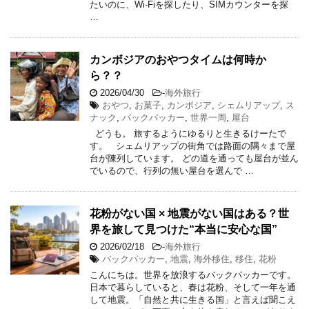
たいのに、Wi-Fiを探したり、SIMカウンターを探
…
カンボジアのおやつタイムは何時か
ら？？
2026/04/30
-
海外旅行
おやつ
,
お菓子
,
カンボジア
,
シェムリアップ
,
ス
ナック
,
バックパッカー
,
世界一周
,
屋台
どうも。 旅するようにゆるりと生きるけーたで
す。 シェムリアップの街角では路面の隅々まで屋
台が陳列しています。 どの道を通っても屋台が並ん
でいるので、行列の無い屋台を選んで …
花粉がない国 × 地震がない国はある？世
界を旅して見つけた“本当に安心な国”
2026/02/18
-
海外旅行
バックパッカー
,
地震
,
海外移住
,
移住
,
花粉
こんにちは。世界を放浪するバックパッカーです。
日本で暮らしていると、春は花粉、そして一年を通
して地震。「自然と共に生きる国」と言えば聞こえ